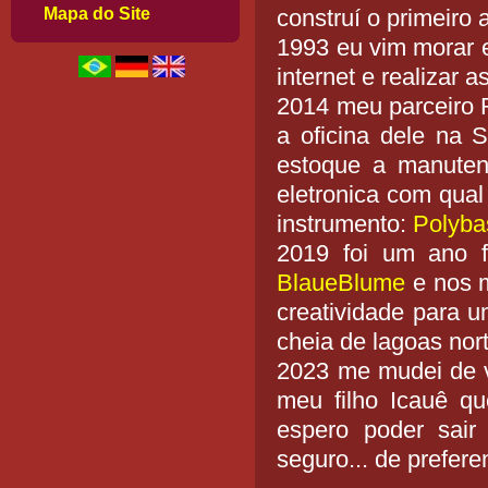
Mapa do Site
construí o primeiro
1993 eu vim morar e
internet e realizar 
2014 meu parceiro R
a oficina dele na S
estoque a manute
eletronica com qua
instrumento:
Polyba
2019 foi um ano 
BlaueBlume
e nos m
creatividade para u
cheia de lagoas nort
2023 me mudei de v
meu filho Icauê q
espero poder sair
seguro... de prefe