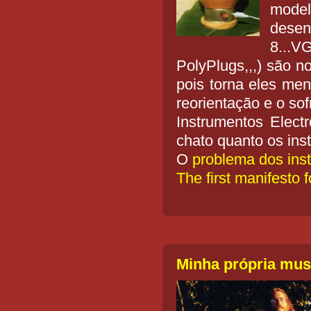
model
desen
8...V
PolyPlugs,,,) são n
pois torna eles men
reorientação e o so
Instrumentos Elect
chato quanto os ins
O
problema dos inst
The first manifesto 
Minha própria mus