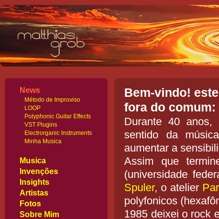
News
Bem-vindo! este
Método de Improviso
fora do comum:
LOOP
Polyphonic Guitar Effects
Durante 40 anos, 
VST Plugins
sentido da música
Electrorganic Instruments
Minha Musica
aumentar a sensibil
Assim que termin
Musica
Invenções
(universidade fede
Insights
Spuler
, o atelier
Par
Artistas
polyfonicos (hexafô
Fotos
1985 deixei o rock 
Sobre Mim