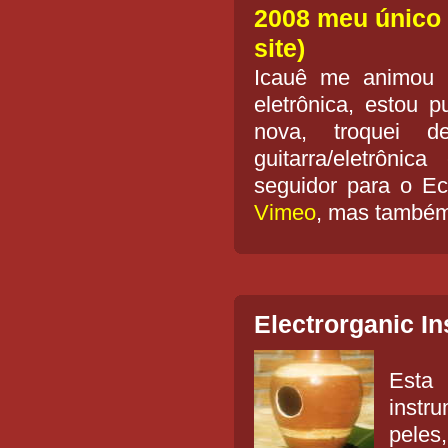
2008 meu único 
site)
Icauê me animou p
eletrônica, estou p
nova, troquei 
guitarra/eletrôni
seguidor para o E
Vimeo
, mas també
Electrorganic I
Esta
instr
peles,