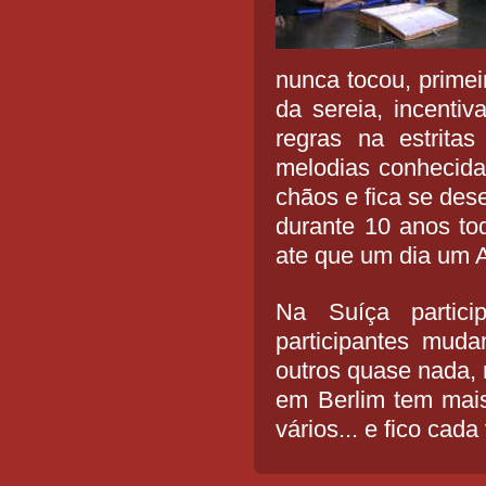
nunca tocou, primei
da sereia, incentiv
regras na estrita
melodias conhecida
chãos e fica se des
durante 10 anos toq
ate que um dia um A
Na Suíça partici
participantes mud
outros quase nada, 
em Berlim tem ma
vários... e fico cad